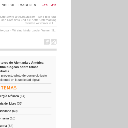
ENGLISH
IMAGENES
tanto frente al computador!
– Eine tolle und
en Café tinto und die nette Unterhaltung
werden wir immer in E...
 lengua
– Wir sind kinder zweier Welten !!!...
tores de Alemania y América
tina blogean sobre temas
obales.
 proyecto piloto de comercio justo
electual en la sociedad digital.
TEMAS
ergía Atómica
(14)
ria del Libro
(36)
udadano
(60)
emania
(16)
storia
(64)