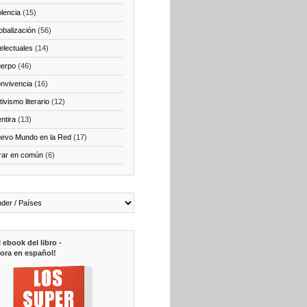
olencia
(15)
obalización
(56)
telectuales
(14)
erpo
(46)
nvivencia
(16)
ivismo literario
(12)
ntira
(13)
evo Mundo en la Red
(17)
rar en común
(6)
l ebook del libro -
ora en español!