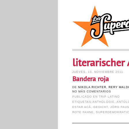
literarischer
JUEVES, 10. NOVIEMBRE 2011
Bandera roja
DE
NIKOLA RICHTER
,
RERY MALD
NO MÁS COMENTARIOS
PUBLICADO EN
TRIP LATINO
ETIQUETAS:
ANTHOLOGIE
,
ANTOL
ESTAR ACÁ
,
GEDICHT
,
JÖRG FAU
ROTE FAHNE
,
SUPERDEMOKRATI