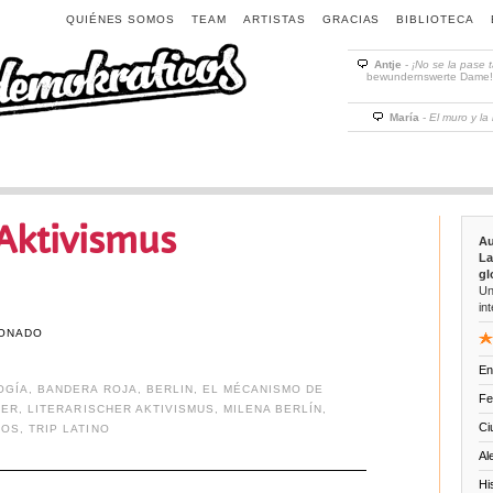
QUIÉNES SOMOS
TEAM
ARTISTAS
GRACIAS
BIBLIOTECA
Antje
-
¡No se la pase 
bewundernswerte Dame! D
María
-
El muro y la
 Aktivismus
Au
La
gl
Un
int
ONADO
En
OGÍA
,
BANDERA ROJA
,
BERLIN
,
EL MÉCANISMO DE
Fe
SER
,
LITERARISCHER AKTIVISMUS
,
MILENA BERLÍN
,
Ci
COS
,
TRIP LATINO
Al
Hi