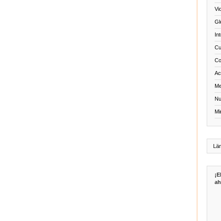
Vi
Gl
In
Cu
Co
Act
Me
Nu
Mi
¡E
ah