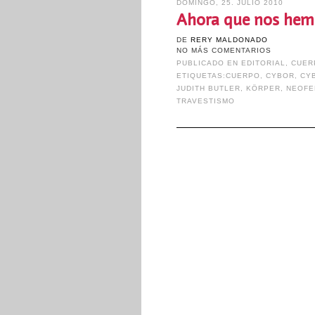
DOMINGO, 25. JULIO 2010
Ahora que nos hemo
DE
RERY MALDONADO
NO MÁS COMENTARIOS
PUBLICADO EN
EDITORIAL
,
CUER
ETIQUETAS:
CUERPO
,
CYBOR
,
CY
JUDITH BUTLER
,
KÖRPER
,
NEOFE
TRAVESTISMO