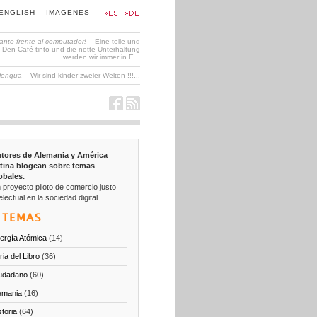
ENGLISH
IMAGENES
tanto frente al computador!
– Eine tolle und
en Café tinto und die nette Unterhaltung
werden wir immer in E...
 lengua
– Wir sind kinder zweier Welten !!!...
tores de Alemania y América
tina blogean sobre temas
obales.
 proyecto piloto de comercio justo
electual en la sociedad digital.
TEMAS
ergía Atómica
(14)
ria del Libro
(36)
udadano
(60)
emania
(16)
storia
(64)