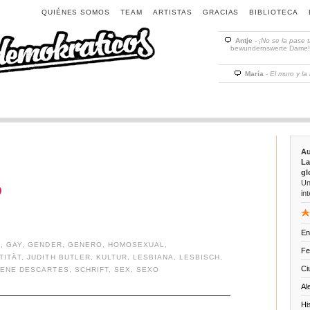
QUIÉNES SOMOS
TEAM
ARTISTAS
GRACIAS
BIBLIOTECA
Antje
-
¡No se la pase 
bewundernswerte Dame! D
María
-
El muro y la
Au
La
gl
Un
o
int
En
A
,
GAY
,
GENDER
,
GENERO
,
HOMOSEXUAL
,
Fe
TITÄT
,
JUDITH BUTLER
,
KULTUR
,
LESBIANA
,
LESBISCH
,
Ci
ENE DESCARTES
,
SCHRIFT
,
SEX
,
SEXO
Al
Hi