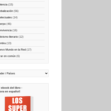
olencia
(15)
obalización
(56)
telectuales
(14)
erpo
(46)
nvivencia
(16)
ivismo literario
(12)
ntira
(13)
evo Mundo en la Red
(17)
rar en común
(6)
l ebook del libro -
ora en español!