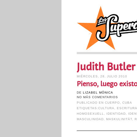
Judith Butler
MIÉRCOLES, 28. JULIO 2010
Pienso, luego exist
DE
LIZABEL MÓNICA
NO MÁS COMENTARIOS
PUBLICADO EN
CUERPO
,
CUBA
ETIQUETAS:
CULTURA
,
ESCRITUR
HOMOSEXUELL
,
IDENTIDAD
,
IDEN
MASCULINIDAD
,
MASKULINITÄT
,
R