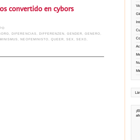
Vi
s convertido en cybors
Gl
In
PO
Cu
BORG
,
DIFERENCIAS
,
DIFFERENZEN
,
GENDER
,
GENERO
,
Co
MINISMUS
,
NEOFEMINISTO
,
QUEER
,
SEX
,
SEXO
,
Act
Me
Nu
Mi
¡E
ah