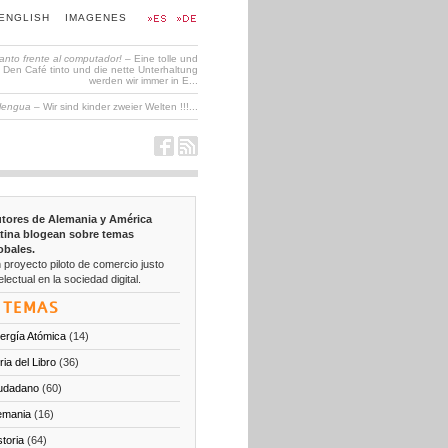
ENGLISH
IMAGENES
tanto frente al computador!
– Eine tolle und
en Café tinto und die nette Unterhaltung
werden wir immer in E...
 lengua
– Wir sind kinder zweier Welten !!!...
tores de Alemania y América
tina blogean sobre temas
obales.
 proyecto piloto de comercio justo
electual en la sociedad digital.
TEMAS
ergía Atómica
(14)
ria del Libro
(36)
udadano
(60)
emania
(16)
storia
(64)