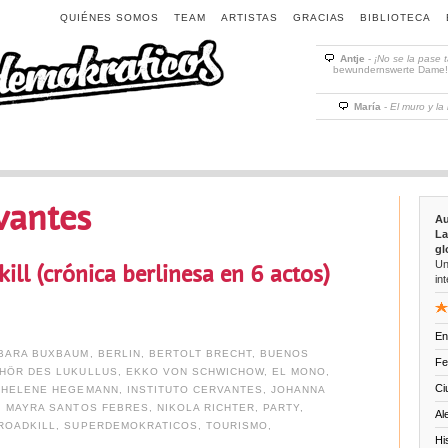
QUIÉNES SOMOS
TEAM
ARTISTAS
GRACIAS
BIBLIOTECA
Antje
-
¡No se la pase 
bewundernswerte Dame! D
María
-
El muro y la
vantes
Au
La
gl
Un
ill (crónica berlinesa en 6 actos)
int
En
BARA BUXBAUM
,
BERLIN
,
BERTOLT BRECHT
,
BUENOS
Fe
HÖR DES LUKULLUS
,
EKKO VON SCHWICHOW
,
EL MONO
,
Ci
,
HELENE HEGEMANN
,
INSTITUTO CERVANTES
,
JOHANNA
,
MAYRA SANTOS FEBRES
,
NIKOLA RICHTER
,
PARTY
,
Al
ROADKILL
,
SUPERDEMOKRATICOS
,
TOURISMO
,
Hi