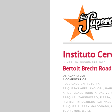
Instituto Cer
LUNES, 29. NOVIEMBRE 2010
Bertolt Brecht Roadk
DE
ALAN MILLS
4 COMENTARIOS
PUBLICADO EN
HISTORIA
ETIQUETAS:
AFFE
,
AXOLOTL
,
BAR
AIRES
,
CLASE TURISTA
,
DAS VER
EZEQUIEL ZAIDENWERG
,
FIESTA
RICHTER
,
KREUZBERG
,
LATINALE
PULQUERÍA
,
RERY MALDONADO
,
TOURISMUS
,
WEILL