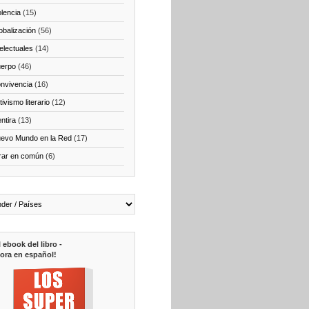
olencia
(15)
obalización
(56)
telectuales
(14)
erpo
(46)
nvivencia
(16)
ivismo literario
(12)
ntira
(13)
evo Mundo en la Red
(17)
rar en común
(6)
l ebook del libro -
ora en español!