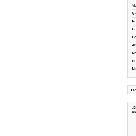
Vi
Gl
In
Cu
Co
Act
Me
Nu
Mi
¡E
ah