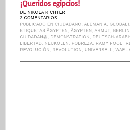
¡Queridos egipcios!
DE
NIKOLA RICHTER
2 COMENTARIOS
PUBLICADO EN
CIUDADANO
,
ALEMANIA
,
GLOBALI
ETIQUETAS:
ÄGYPTEN
,
ÄGYPTEN
,
ARMUT
,
BERLIN
CIUDADAN@
,
DEMONSTRATION
,
DEUTSCH-ARABI
LIBERTAD
,
NEUKÖLLN
,
POBREZA
,
RAMY FOOL
,
R
REVOLUCIÓN
,
REVOLUTION
,
UNIVERSELL
,
WAEL