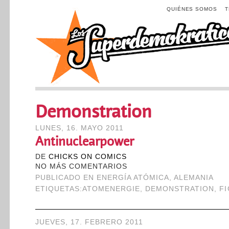
QUIÉNES SOMOS
Demonstration
LUNES, 16. MAYO 2011
Antinuclearpower
DE
CHICKS ON COMICS
NO MÁS COMENTARIOS
PUBLICADO EN
ENERGÍA ATÓMICA
,
ALEMANIA
ETIQUETAS:
ATOMENERGIE
,
DEMONSTRATION
,
F
JUEVES, 17. FEBRERO 2011