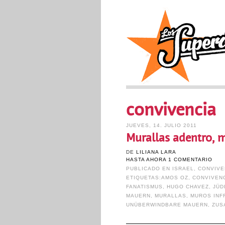
convivencia
JUEVES, 14. JULIO 2011
Murallas adentro, m
DE
LILIANA LARA
HASTA AHORA 1 COMENTARIO
PUBLICADO EN
ISRAEL
,
CONVIVE
ETIQUETAS:
AMOS OZ
,
CONVIVEN
FANATISMUS
,
HUGO CHAVEZ
,
JÜD
MAUERN
,
MURALLAS
,
MUROS IN
UNÜBERWINDBARE MAUERN
,
ZUS