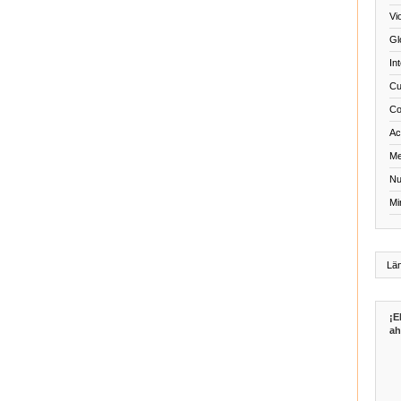
Vi
Gl
In
Cu
Co
Act
Me
Nu
Mi
¡E
ah