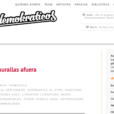
QUIÉNES SOMOS
TEAM
ARTISTAS
GRACIAS
BIBLIOTECA
Antje
-
¡No se la pase 
bewundernswerte Dame! D
María
-
El muro y la
Au
La
gl
Un
urallas afuera
int
NCIA
,
VENEZUELA
En
CIA
,
DER ANDERE
,
DIFERENCIAS
,
EL OTRO
,
FANATISMO
,
Fe
ISCHES VOLK
,
LITERATUR
,
LITERATURA
,
MACHT
,
Ci
FRANQUEABLES
,
PODER
,
PUEBLO JUDÍO
,
UNTERSCHIEDE
,
AMMENLEBEN
Al
Hi