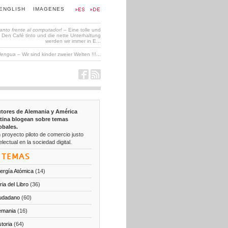
ENGLISH
IMAGENES
tanto frente al computador!
– Eine tolle und
en Café tinto und die nette Unterhaltung
werden wir immer in E...
 lengua
– Wir sind kinder zweier Welten !!!...
tores de Alemania y América
tina blogean sobre temas
obales.
 proyecto piloto de comercio justo
electual en la sociedad digital.
TEMAS
ergía Atómica
(14)
ria del Libro
(36)
udadano
(60)
emania
(16)
storia
(64)