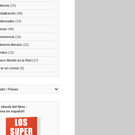
olencia
(15)
obalización
(56)
telectuales
(14)
erpo
(46)
nvivencia
(16)
ivismo literario
(12)
ntira
(13)
evo Mundo en la Red
(17)
rar en común
(6)
l ebook del libro -
ora en español!