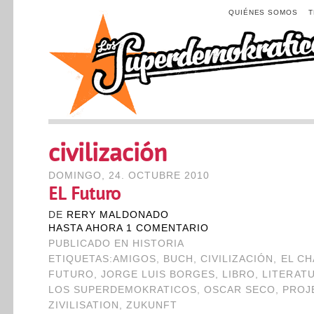
QUIÉNES SOMOS
civilización
DOMINGO, 24. OCTUBRE 2010
EL Futuro
DE
RERY MALDONADO
HASTA AHORA 1 COMENTARIO
PUBLICADO EN
HISTORIA
ETIQUETAS:
AMIGOS
,
BUCH
,
CIVILIZACIÓN
,
EL C
FUTURO
,
JORGE LUIS BORGES
,
LIBRO
,
LITERAT
LOS SUPERDEMOKRATICOS
,
OSCAR SECO
,
PROJ
ZIVILISATION
,
ZUKUNFT