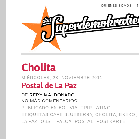
QUIÉNES SOMOS
Cholita
MIÉRCOLES, 23. NOVIEMBRE 2011
Postal de La Paz
DE
RERY MALDONADO
NO MÁS COMENTARIOS
PUBLICADO EN
BOLIVIA
,
TRIP LATINO
ETIQUETAS:
CAFÉ BLUEBERRY
,
CHOLITA
,
EKEKO
,
LA PAZ
,
OBST
,
PALCA
,
POSTAL
,
POSTKARTE