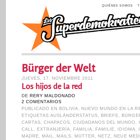
QUIÉNES SOMOS
Bürger der Welt
JUEVES, 17. NOVIEMBRE 2011
Los hijos de la red
DE
RERY MALDONADO
2 COMENTARIOS
PUBLICADO EN
BOLIVIA
,
NUEVO MUNDO EN LA R
ETIQUETAS:
AUSLÄNDERSTATUS
,
BRIEFE
,
BÜRGE
CARTAS
,
CHAPACOS
,
CIUDADANOS DEL MUNDO
,
CALL
,
EXTRANJERÍA
,
FAMILIA
,
FAMILIE
,
IDIOMA
,
MADRE
,
MAIL
,
MAILS
,
MÜTTER
,
NETZ
,
NEUE MED