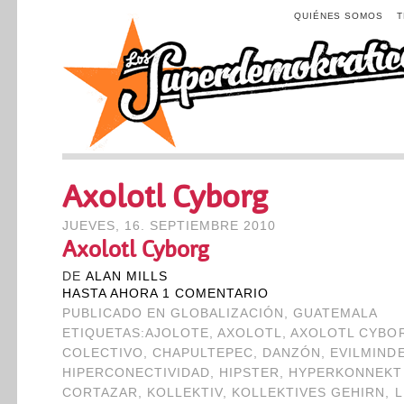
QUIÉNES SOMOS
Axolotl Cyborg
JUEVES, 16. SEPTIEMBRE 2010
Axolotl Cyborg
DE
ALAN MILLS
HASTA AHORA 1 COMENTARIO
PUBLICADO EN
GLOBALIZACIÓN
,
GUATEMALA
ETIQUETAS:
AJOLOTE
,
AXOLOTL
,
AXOLOTL CYBO
COLECTIVO
,
CHAPULTEPEC
,
DANZÓN
,
EVILMIND
HIPERCONECTIVIDAD
,
HIPSTER
,
HYPERKONNEKTI
CORTAZAR
,
KOLLEKTIV
,
KOLLEKTIVES GEHIRN
,
L