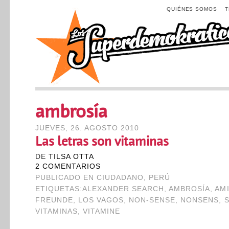
QUIÉNES SOMOS
ambrosía
JUEVES, 26. AGOSTO 2010
Las letras son vitaminas
DE
TILSA OTTA
2 COMENTARIOS
PUBLICADO EN
CIUDADANO
,
PERÚ
ETIQUETAS:
ALEXANDER SEARCH
,
AMBROSÍA
,
AM
FREUNDE
,
LOS VAGOS
,
NON-SENSE
,
NONSENS
,
VITAMINAS
,
VITAMINE