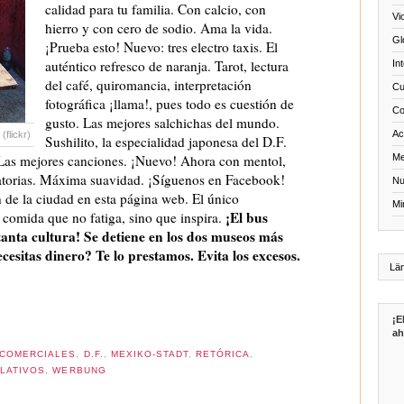
calidad para tu familia. Con calcio, con
Vi
hierro y con cero de sodio. Ama la vida.
Gl
¡Prueba esto! Nuevo: tres electro taxis. El
auténtico refresco de naranja. Tarot, lectura
In
del café, quiromancia, interpretación
Cu
fotográfica ¡llama!, pues todo es cuestión de
Co
gusto. Las mejores salchichas del mundo.
Act
flickr)
Sushilito, la especialidad japonesa del D.F.
 Las mejores canciones. ¡Nuevo! Ahora con mentol,
Me
iratorias. Máxima suavidad. ¡Síguenos en Facebook!
Nu
 de la ciudad en esta página web. El único
Mi
¡El bus
 comida que no fatiga, sino que inspira.
tanta cultura! Se detiene en los dos museos más
esitas dinero? Te lo prestamos. Evita los excesos.
¡E
ah
COMERCIALES
,
D.F.
,
MEXIKO-STADT
,
RETÓRICA
,
LATIVOS
,
WERBUNG