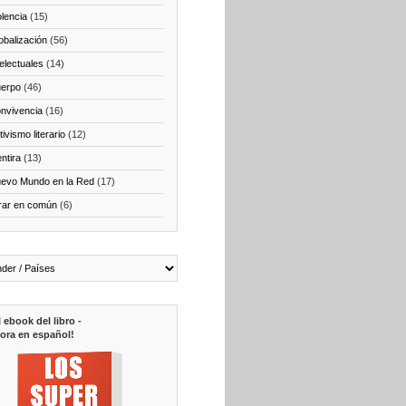
olencia
(15)
obalización
(56)
telectuales
(14)
erpo
(46)
nvivencia
(16)
ivismo literario
(12)
ntira
(13)
evo Mundo en la Red
(17)
rar en común
(6)
l ebook del libro -
ora en español!