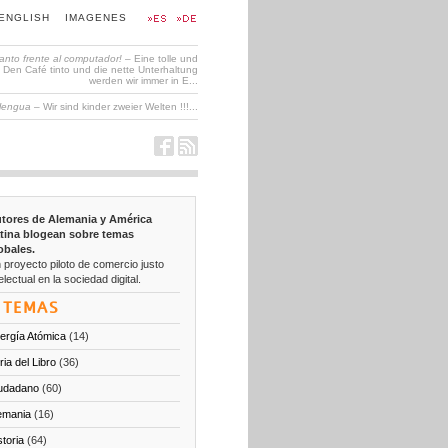
ENGLISH
IMAGENES
tanto frente al computador!
– Eine tolle und
en Café tinto und die nette Unterhaltung
werden wir immer in E...
 lengua
– Wir sind kinder zweier Welten !!!...
tores de Alemania y América
tina blogean sobre temas
obales.
 proyecto piloto de comercio justo
electual en la sociedad digital.
TEMAS
ergía Atómica
(14)
ria del Libro
(36)
udadano
(60)
emania
(16)
storia
(64)