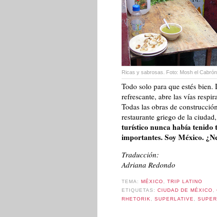
Ricas y sabrosas. Foto: Mosh el Cabrón (
Todo solo para que estés bien.
refrescante, abre las vías resp
Todas las obras de construcción
restaurante griego de la ciudad,
turístico nunca había tenido 
importantes. Soy México. ¿Nec
Traducción:
Adriana Redondo
TEMA:
MÉXICO
,
TRIP LATINO
ETIQUETAS:
CIUDAD DE MÉXICO
,
RHETORIK
,
SUPERLATIVE
,
SUPER