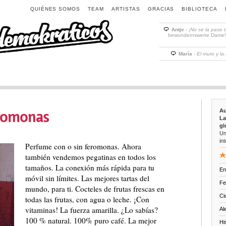
QUIÉNES SOMOS
TEAM
ARTISTAS
GRACIAS
BIBLIOTECA
Antje
-
¡No se la pase 
bewundernswerte Dame! D
María
-
El muro y la
Au
romonas
La
gl
Un
int
Perfume con o sin feromonas. Ahora
también vendemos pegatinas en todos los
tamaños. La conexión más rápida para tu
En
móvil sin límites. Las mejores tartas del
Fe
mundo, para ti. Cocteles de frutas frescas en
Ci
todas las frutas, con agua o leche. ¡Con
vitaminas! La fuerza amarilla. ¿Lo sabías?
Al
100 % natural. 100% puro café. La mejor
Hi