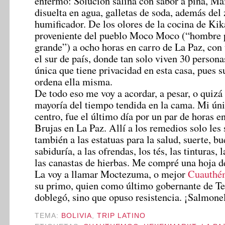
enfermo: Solución salina con sabor a piña, Ma
disuelta en agua, galletas de soda, además del
humificador. De los olores de la cocina de Kik
proveniente del pueblo Moco Moco (“hombre 
grande”) a ocho horas en carro de La Paz, co
el sur de país, donde tan solo viven 30 persona
única que tiene privacidad en esta casa, pues s
ordena ella misma.
De todo eso me voy a acordar, a pesar, o quizá
mayoría del tiempo tendida en la cama. Mi úni
centro, fue el último día por un par de horas e
Brujas en La Paz. Allí a los remedios solo les 
también a las estatuas para la salud, suerte, bu
sabiduría, a las ofrendas, los tés, las tinturas, 
las canastas de hierbas. Me compré una hoja d
La voy a llamar Moctezuma, o mejor
Cuauthé
su primo, quien como último gobernante de Te
doblegó, sino que opuso resistencia. ¡Salmonel
TEMA:
BOLIVIA
,
TRIP LATINO