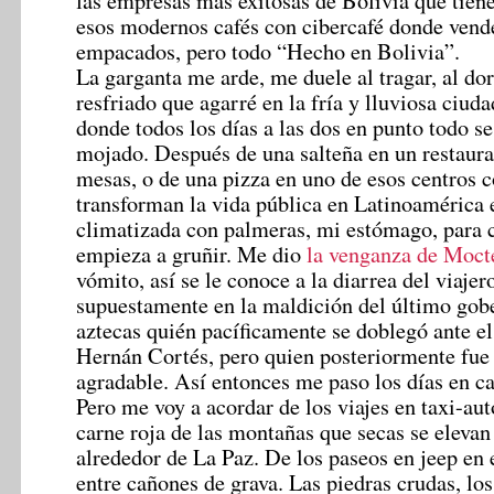
las empresas más exitosas de Bolivia que tiene
esos modernos cafés con cibercafé donde vend
empacados, pero todo “Hecho en Bolivia”.
La garganta me arde, me duele al tragar, al do
resfriado que agarré en la fría y lluviosa ciud
donde todos los días a las dos en punto todo se
mojado. Después de una salteña en un restaura
mesas, o de una pizza en uno de esos centros 
transforman la vida pública en Latinoamérica 
climatizada con palmeras, mi estómago, para 
empieza a gruñir. Me dio
la venganza de Moc
vómito, así se le conoce a la diarrea del viajer
supuestamente en la maldición del último gobe
aztecas quién pacíficamente se doblegó ante e
Hernán Cortés, pero quien posteriormente fue
agradable. Así entonces me paso los días en c
Pero me voy a acordar de los viajes en taxi-aut
carne roja de las montañas que secas se elevan 
alrededor de La Paz. De los paseos en jeep en e
entre cañones de grava. Las piedras crudas, los